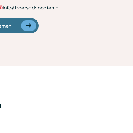
info@boersadvocaten.nl
emen
n
Arbeidsrecht