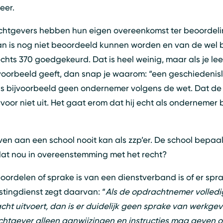
eer.
chtgevers hebben hun eigen overeenkomst ter beoordeli
an is nog niet beoordeeld kunnen worden en van de wel
hts 370 goedgekeurd. Dat is heel weinig, maar als je le
voorbeeld geeft, dan snap je waarom: “een geschiedenisl
 is bijvoorbeeld geen ondernemer volgens de wet. Dat de
oor niet uit. Het gaat erom dat hij echt als ondernemer b
en aan een school nooit kan als zzp’er. De school bepaalt
dat nou in overeenstemming met het recht?
oordelen of sprake is van een dienstverband is of er spra
tingdienst zegt daarvan: “
Als de opdrachtnemer volledig
racht uitvoert, dan is er duidelijk geen sprake van werkg
htgever alleen aanwijzingen en instructies mag geven ov