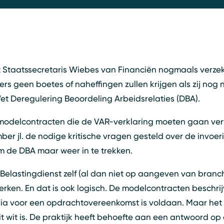
 Staatssecretaris Wiebes van Financiën nogmaals verze
s geen boetes of naheffingen zullen krijgen als zij nog n
 Deregulering Beoordeling Arbeidsrelaties (DBA).
 modelcontracten die de VAR-verklaring moeten gaan ve
r jl. de nodige kritische vragen gesteld over de invoer
m de DBA maar weer in te trekken.
Belastingdienst zelf (al dan niet op aangeven van branc
e werken. En dat is ook logisch. De modelcontracten beschri
teria voor een opdrachtovereenkomst is voldaan. Maar het
t wit is. De praktijk heeft behoefte aan een antwoord op 