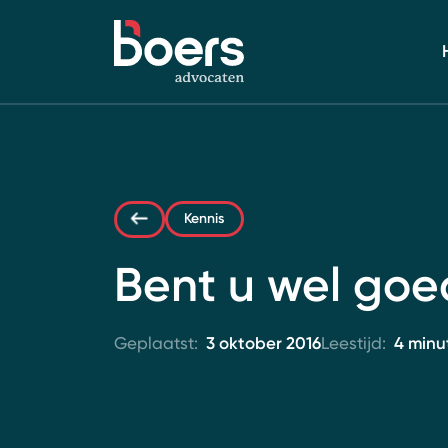
Thema's:
All
Vastgoed
Kennis
Ondernemen
Bent u wel goe
Letselschade
Geplaatst:
3 oktober 2016
Leestijd:
4 minu