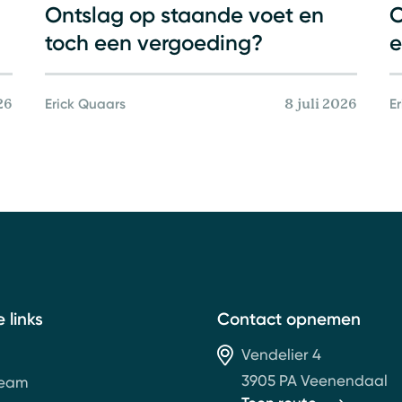
Ontslag op staande voet en
O
toch een vergoeding?
e
Erick Quaars
E
26
8 juli 2026
e links
Contact opnemen
Vendelier 4
3905 PA Veenendaal
team