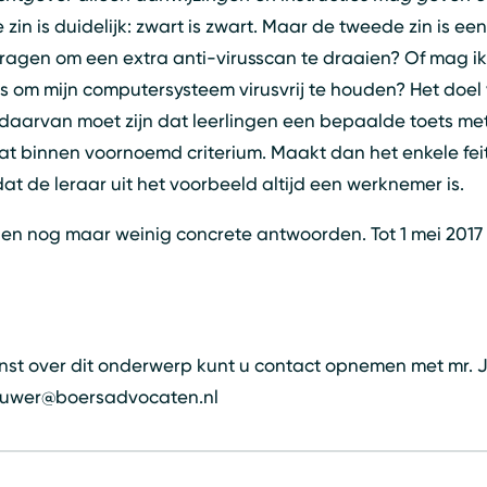
 zin is duidelijk: zwart is zwart. Maar de tweede zin is ee
gen om een extra anti-virusscan te draaien? Of mag ik
is om mijn computersysteem virusvrij te houden? Het doel
t daarvan moet zijn dat leerlingen een bepaalde toets m
dat binnen voornoemd criterium. Maakt dan het enkele fei
at de leraar uit het voorbeeld altijd een werknemer is.
 en nog maar weinig concrete antwoorden. Tot 1 mei 2017 g
enst over dit onderwerp kunt u contact opnemen met mr. 
brouwer@boersadvocaten.nl
Z