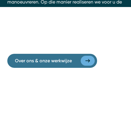
manoeuvreren. Op die manier realiseren we voor u de
best mogelijke oplossing.
Als advocaat en sparringpartner staan we dichtbij: we
leren graag uw bedrijf kennen. Zo kunnen we u van
passend advies voorzien. Nu én in de toekomst.
Over ons & onze werkwijze