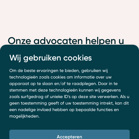
Onze advocaten helpen u
graag verder. Wat kunnen
Wij gebruiken cookies
we voor u doen?
Om de beste ervaringen te bieden, gebruiken wij
technologieën zoals cookies om informatie over uw
0318 52 24 04
info@boersadvocaten.nl
apparaat op te slaan en/of te raadplegen. Door in te
stemmen met deze technologieën kunnen wij gegevens
zoals surfgedrag of unieke ID's op deze site verwerken. Als u
Contact opnemen
geen toestemming geeft of uw toestemming intrekt, kan dit
een nadelige invloed hebben op bepaalde functies en
mogelijkheden.
Accepteren