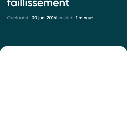
faillissement
Contact
30 juni 2016
1 minuut
Geplaatst:
Leestijd: