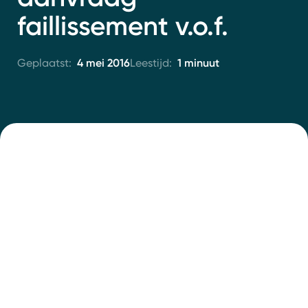
Contact
faillissement v.o.f.
4 mei 2016
1 minuut
Geplaatst:
Leestijd: