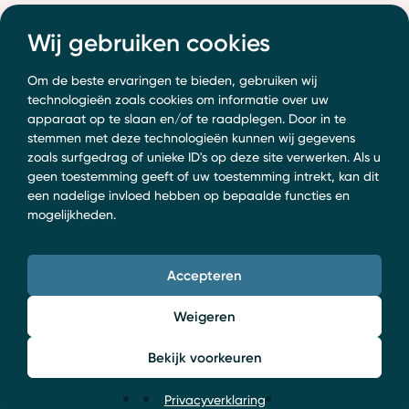
Wij gebruiken cookies
Om de beste ervaringen te bieden, gebruiken wij
technologieën zoals cookies om informatie over uw
Onze advocaten helpen u
apparaat op te slaan en/of te raadplegen. Door in te
stemmen met deze technologieën kunnen wij gegevens
graag verder. Wat kunnen
zoals surfgedrag of unieke ID's op deze site verwerken. Als u
geen toestemming geeft of uw toestemming intrekt, kan dit
we voor u doen?
een nadelige invloed hebben op bepaalde functies en
mogelijkheden.
0318 52 24 04
info@boersadvocaten.nl
Accepteren
Contact opnemen
Weigeren
Bekijk voorkeuren
Privacyverklaring