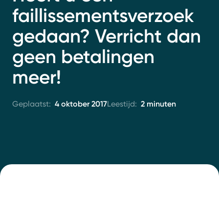
Contact
faillissementsverzoek
gedaan? Verricht dan
geen betalingen
meer!
4 oktober 2017
2 minuten
Geplaatst:
Leestijd: