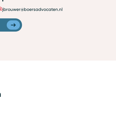
jbrouwer@boersadvocaten.nl
n
Arbeidsrecht