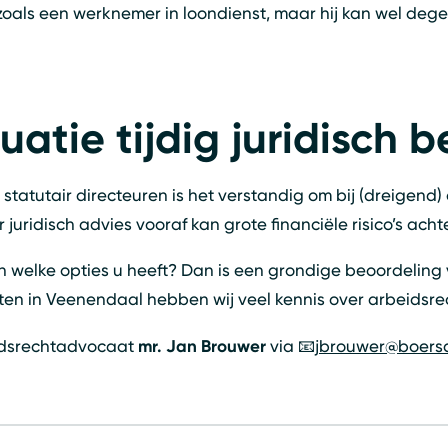
zoals een werknemer in loondienst, maar hij kan wel deg
uatie tijdig juridisch 
tatutair directeuren is het verstandig om bij (dreigend) o
 juridisch advies vooraf kan grote financiële risico’s ac
n welke opties u heeft? Dan is een grondige beoordeling 
aten in Veenendaal hebben wij veel kennis over arbeidsre
mr. Jan Brouwer
idsrechtadvocaat
via 📧
jbrouwer@boers