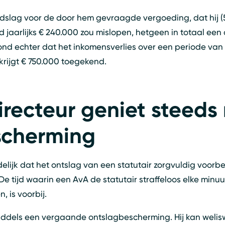
ndslag voor de door hem gevraagde vergoeding, dat hij (51
d jaarlijks € 240.000 zou mislopen, hetgeen in totaal een
d echter dat het inkomensverlies over een periode van 3
krijgt € 750.000 toegekend.
directeur geniet steeds
scherming
elijk dat het ontslag van een statutair zorgvuldig voorbe
e tijd waarin een AvA de statutair straffeloos elke min
, is voorbij.
Z
iddels een vergaande ontslagbescherming. Hij kan welisw