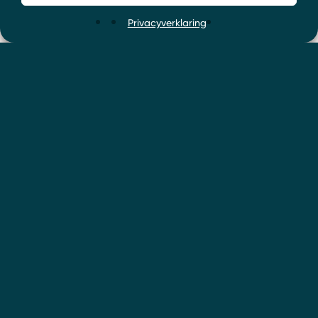
Privacyverklaring
Onze advocaten helpen u
graag verder. Wat kunnen
we voor u doen?
0318 52 24 04
info@boersadvocaten.nl
Contact opnemen