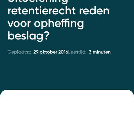
Contact
retentierecht reden
voor opheffing
beslag?
29 oktober 2016
3 minuten
Geplaatst:
Leestijd: