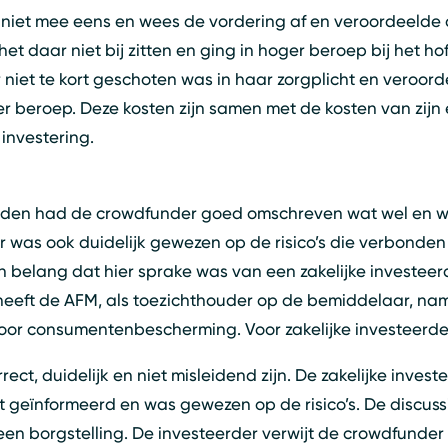
niet mee eens en wees de vordering af en veroordeelde d
 het daar niet bij zitten en ging in hoger beroep bij het h
iet te kort geschoten was in haar zorgplicht en veroor
er beroep. Deze kosten zijn samen met de kosten van zi
investering.
den had de crowdfunder goed omschreven wat wel en wa
 was ook duidelijk gewezen op de risico’s die verbonden 
n belang dat hier sprake was van een zakelijke investeer
6 heeft de AFM, als toezichthouder op de bemiddelaar, name
or consumentenbescherming. Voor zakelijke investeerders 
rrect, duidelijk en niet misleidend zijn. De zakelijke inve
t geïnformeerd en was gewezen op de risico’s. De discussi
en borgstelling. De investeerder verwijt de crowdfunder 