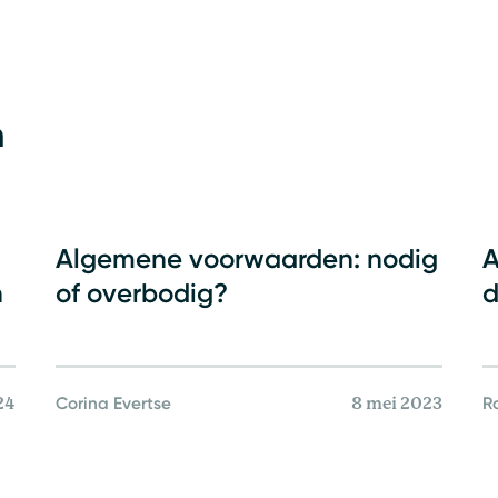
n
Ondernemingsrecht
Algemene voorwaarden: nodig
A
n
of overbodig?
d
Corina Evertse
R
24
8 mei 2023