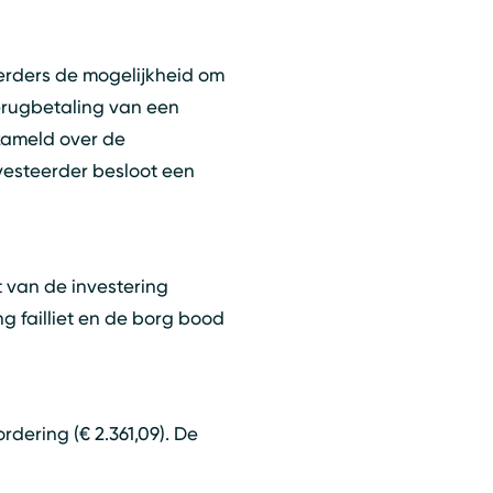
erders de mogelijkheid om
erugbetaling van een
zameld over de
nvesteerder besloot een
t van de investering
g failliet en de borg bood
dering (€ 2.361,09). De