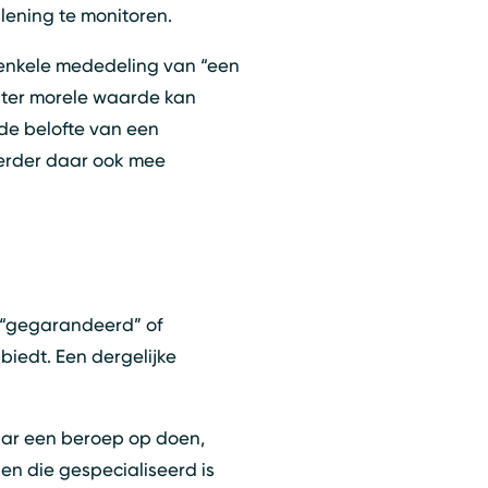
ening te monitoren.
 enkele mededeling van “een
outer morele waarde kan
 de belofte van een
teerder daar ook mee
s “gegarandeerd” of
oeken
Sluiten
 biedt. Een dergelijke
daar een beroep op doen,
en die gespecialiseerd is